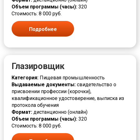
Печевой
Объем программы (часы):
320
Пищевая промышленность
Стоимость: 8 000 руб.
Плавильщик
Повар
Подручный
Подробнее
Полировщик
Помощник
Прессовщик
Приготовитель
Приемщик
Глазировщик
Программист
Продавец
Категория:
Пищевая промышленность
Производственные процессы
Выдаваемые документы:
свидетельство о
Производство и технологии
присвоении профессии (корочки),
Пропитчик
квалификационное удостоверение, выписка из
Различные профессии
протокола обучения
Разметчик
Формат:
дистанционно (онлайн)
Разнорабочие
Объем программы (часы):
320
Ремонт
Стоимость: 8 000 руб.
Ремонтировщик
РЖД