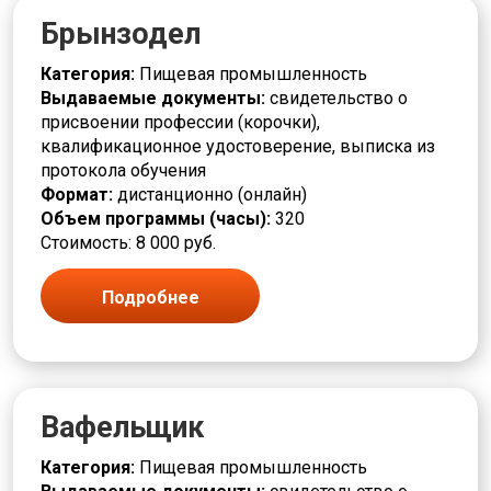
Контролер
Брынзодел
Контроль качества, ревизия
Красильщик
Категория:
Пищевая промышленность
Красота
Выдаваемые документы:
свидетельство о
Кровельщик
присвоении профессии (корочки),
Кузнец
квалификационное удостоверение, выписка из
Культура и искусство
протокола обучения
Лаборант
Формат:
дистанционно (онлайн)
Лакировщик
Объем программы (часы):
320
Литейщик
Стоимость: 8 000 руб.
Логистика и снабжение
Маляр
Подробнее
Мастер
Машинист
Медицина и здравоохранение
Металлообработка и машиностроение
Металлургия
Вафельщик
Механик
Младший медперсонал
Категория:
Пищевая промышленность
Модельщик