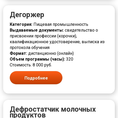
Фрезеровщик
Химическая промышленность
Дегоржер
Художественная деятельность
Чистильщик
Категория:
Пищевая промышленность
Шлифовщик
Выдаваемые документы:
свидетельство о
Штамповщик
присвоении профессии (корочки),
Экология и природопользование
квалификационное удостоверение, выписка из
Электромонтер
протокола обучения
Электротехника и энергетика
Формат:
дистанционно (онлайн)
Объем программы (часы):
320
Стоимость: 8 000 руб.
Подробнее
Дефростатчик молочных
продуктов