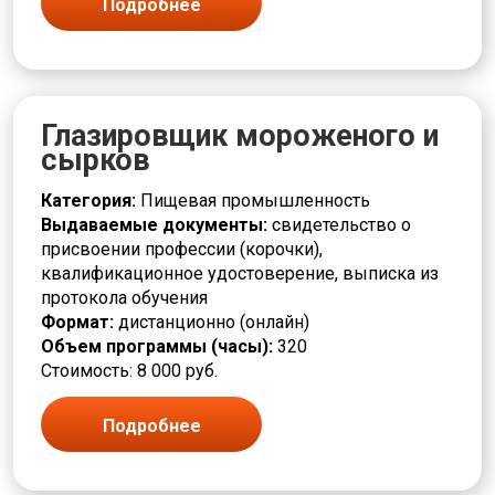
Подробнее
Связь и телекоммуникации
Сельское хозяйство и животноводство
Слесарь
Сортировщик
Составитель
Глазировщик мороженого и
Социальная работа
сырков
Станочник
Строительство
Категория:
Пищевая промышленность
Сушильщик
Выдаваемые документы:
свидетельство о
Сфера услуг
присвоении профессии (корочки),
Съемщик
квалификационное удостоверение, выписка из
Текстильная промышленность
протокола обучения
Токарь
Формат:
дистанционно (онлайн)
Травильщик
Объем программы (часы):
320
Уборщик
Стоимость: 8 000 руб.
Укладчик
Упаковщик
Подробнее
Управление и администрирование
Установщик
Формовщик