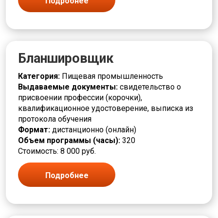
Подробнее
Горнорабочий
Грузчик
Дежурный
Деревообработка
Дефектоскопист
Бланшировщик
Дозировщик
Дренажник
Категория:
Пищевая промышленность
Дробильщик
Выдаваемые документы:
свидетельство о
ЖКХ и городское хозяйство
присвоении профессии (корочки),
Заготовщик
квалификационное удостоверение, выписка из
Заливщик
протокола обучения
Изготовитель
Формат:
дистанционно (онлайн)
Изолировщик
Объем программы (часы):
320
Инженерные системы
Стоимость: 8 000 руб.
Инструктор
Испытатель
Калибровщик
Подробнее
Кассир
Клейщик
Комплектовщик
Кондитер