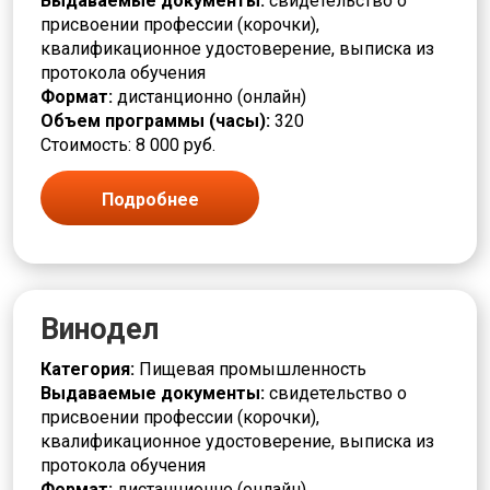
Выдаваемые документы:
свидетельство о
Мойщик
присвоении профессии (корочки),
Монтаж
квалификационное удостоверение, выписка из
Монтажник
протокола обучения
Монтировщик
Формат:
дистанционно (онлайн)
Моторист
Объем программы (часы):
320
Наборщик
Стоимость: 8 000 руб.
Накатчик
Наладчик
Подробнее
Намотчик
Наука и история
Обжигальщик
Облицовщик
Оборудование под напряжением
Винодел
Обработчик
Оператор
Категория:
Пищевая промышленность
Оптик техник
Выдаваемые документы:
свидетельство о
Отделочник
присвоении профессии (корочки),
Педагог
квалификационное удостоверение, выписка из
Пекарь
протокола обучения
Печатник
Формат:
дистанционно (онлайн)