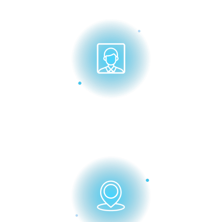
Фотография 3х4 (без
головного убора)