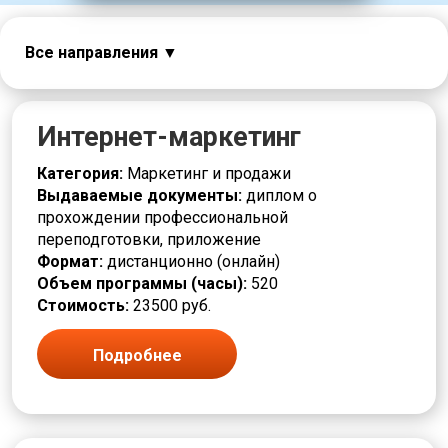
Все направления
MBA и управление
Автоматизация
Администратор
Интернет-маркетинг
Банковское дело
Безопасность
Категория:
Маркетинг и продажи
Бухгалтерское дело
Выдаваемые документы:
диплом о
Бухучет, Финансы, Юриспруденция
прохождении профессиональной
Геодезия
переподготовки, приложение
Гостиничное дело и туризм
Формат:
дистанционно (онлайн)
Делопроизводство и документооборот
Объем программы (часы):
520
Дизайн
Стоимость:
23500 руб.
Инженерия и IT
Информационные технологии (IT)
Подробнее
Кадровое делопроизводство
Контроль качества и стандартизация
Культура и искусство
Маркетинг и Продажи