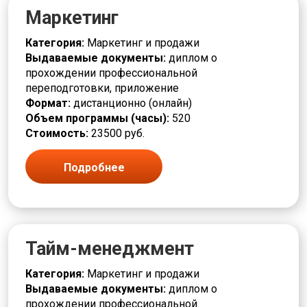
Машиностроение
Маркетинг
Медицина и здравоохранение
Менеджмент и Управление
Категория:
Маркетинг и продажи
Метеорология
Выдаваемые документы:
диплом о
Научно-исследовательская деятельность
прохождении профессиональной
Педагог
переподготовки, приложение
Проектирование
Формат:
дистанционно (онлайн)
Психология
Объем программы (часы):
520
Реклама и PR
Стоимость:
23500 руб.
Связь и телекоммуникации
Сельское хозяйство
Спорт
Подробнее
Строительство и ЖКХ
Транспорт
Управление и администрирование
Управление персоналом и HR
Управление проектами
Тайм-менеджмент
Финансы
Экспертиза и Оценка
Категория:
Маркетинг и продажи
Электротехника и энергетика
Выдаваемые документы:
диплом о
Юрист
прохождении профессиональной