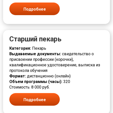
Повар
Подручный
Подробнее
Полировщик
Помощник
Прессовщик
Приготовитель
Приемщик
Старший пекарь
Программист
Продавец
Категория:
Пекарь
Производственные процессы
Выдаваемые документы:
свидетельство о
Производство и технологии
присвоении профессии (корочки),
Пропитчик
квалификационное удостоверение, выписка из
Различные профессии
протокола обучения
Разметчик
Формат:
дистанционно (онлайн)
Разнорабочие
Объем программы (часы):
320
Ремонт
Стоимость: 8 000 руб.
Ремонтировщик
РЖД
Подробнее
Связь и телекоммуникации
Сельское хозяйство и животноводство