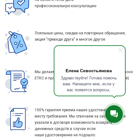
профессиональную консультацию
Лояльные цены, скидки на повторные обращения,
акция "приведи друга" и многое другое
Елена Севостьянова
Мы делаем практически все специальности согласно
Здравствуйте! Готова помочь
ЕТКС и профстандарту (более 6 тыс. наименований).
вам. Напишите мне, если у
вас появятся вопросы.
100% гарантия приема наших удостоверений по
месту требования. Мы отвечаем за свою работу, и
указали в договоре возможность возврата
денежных средств в случае если
наше удостоверение не подошло