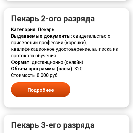
Деревообработка
Дефектоскопист
Пекарь 2-ого разряда
Дозировщик
Дренажник
Категория:
Пекарь
Дробильщик
Выдаваемые документы:
свидетельство о
ЖКХ и городское хозяйство
присвоении профессии (корочки),
Заготовщик
квалификационное удостоверение, выписка из
Заливщик
протокола обучения
Изготовитель
Формат:
дистанционно (онлайн)
Изолировщик
Объем программы (часы):
320
Инженерные системы
Стоимость: 8 000 руб.
Инструктор
Испытатель
Калибровщик
Подробнее
Кассир
Клейщик
Комплектовщик
Кондитер
Контролер
Пекарь 3-его разряда
Контроль качества, ревизия