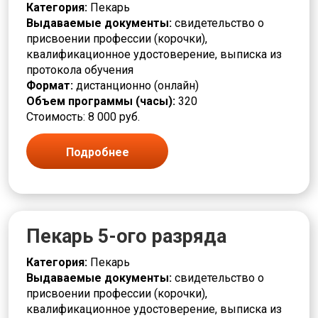
Красильщик
Категория:
Пекарь
Красота
Выдаваемые документы:
свидетельство о
Кровельщик
присвоении профессии (корочки),
Кузнец
квалификационное удостоверение, выписка из
Культура и искусство
протокола обучения
Лаборант
Формат:
дистанционно (онлайн)
Лакировщик
Объем программы (часы):
320
Литейщик
Стоимость: 8 000 руб.
Логистика и снабжение
Маляр
Подробнее
Мастер
Машинист
Медицина и здравоохранение
Металлообработка и машиностроение
Металлургия
Пекарь 5-ого разряда
Механик
Младший медперсонал
Категория:
Пекарь
Модельщик
Выдаваемые документы:
свидетельство о
Мойщик
присвоении профессии (корочки),
Монтаж
квалификационное удостоверение, выписка из
Монтажник