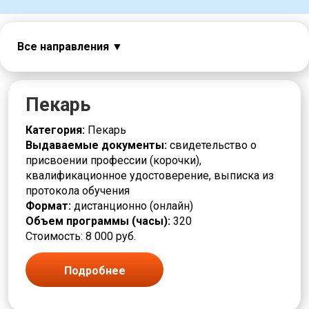
Все направления
Авиация
Автоматчик
Автослесарь
Пекарь
Агент
Аналитик
Категория:
Пекарь
Аппаратчик
Выдаваемые документы:
свидетельство о
Безопасность
присвоении профессии (корочки),
Бригадир
квалификационное удостоверение, выписка из
Бурильщик
протокола обучения
Вакуумщик
Формат:
дистанционно (онлайн)
Вальцовщик
Объем программы (часы):
320
Варщик
Стоимость: 8 000 руб.
Водитель погрузчика
Горное дело
Подробнее
Горнорабочий
Грузчик
Дежурный