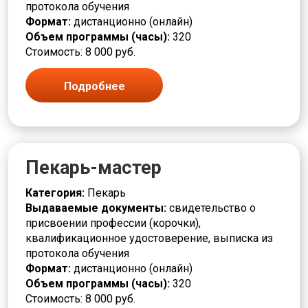
протокола обучения
Монтировщик
Формат:
дистанционно (онлайн)
Моторист
Объем программы (часы):
320
Наборщик
Стоимость: 8 000 руб.
Накатчик
Наладчик
Подробнее
Намотчик
Наука и история
Обжигальщик
Облицовщик
Оборудование под напряжением
Пекарь-мастер
Обработчик
Оператор
Категория:
Пекарь
Оптик техник
Выдаваемые документы:
свидетельство о
Отделочник
присвоении профессии (корочки),
Педагог
квалификационное удостоверение, выписка из
Пекарь
протокола обучения
Печатник
Формат:
дистанционно (онлайн)
Печевой
Объем программы (часы):
320
Пищевая промышленность
Стоимость: 8 000 руб.
Плавильщик