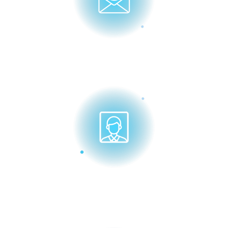
Заполнить заявку
Фотография 3х4 (без
головного убора)