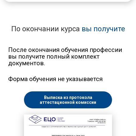
Слесарь
Сортировщик
Составитель
Социальная работа
По окончании курса
вы получите
Станочник
Строительство
Сушильщик
Сфера услуг
После окончания обучения профессии
Съемщик
вы получите полный комплект
Текстильная промышленность
документов.
Токарь
Травильщик
Форма обучения не указывается
Уборщик
Укладчик
Упаковщик
Выписка из протокола
Управление и администрирование
аттестационной комиссии
Установщик
Формовщик
Фрезеровщик
Химическая промышленность
Художественная деятельность