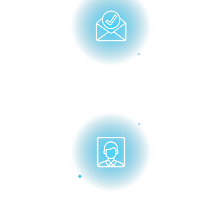
Заполнить заявку
Фотография 3х4 (без
головного убора)