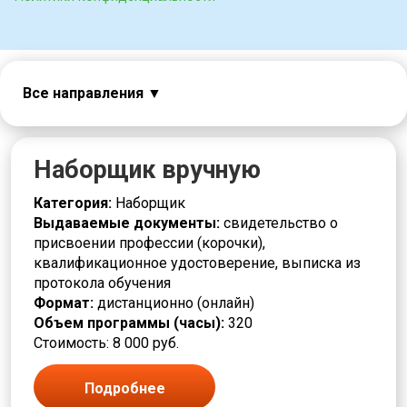
Все направления
Авиация
Автоматчик
Автослесарь
Наборщик вручную
Агент
Аналитик
Категория:
Наборщик
Аппаратчик
Выдаваемые документы:
свидетельство о
Безопасность
присвоении профессии (корочки),
Бригадир
квалификационное удостоверение, выписка из
Бурильщик
протокола обучения
Вакуумщик
Формат:
дистанционно (онлайн)
Вальцовщик
Объем программы (часы):
320
Варщик
Стоимость: 8 000 руб.
Водитель погрузчика
Горное дело
Подробнее
Горнорабочий