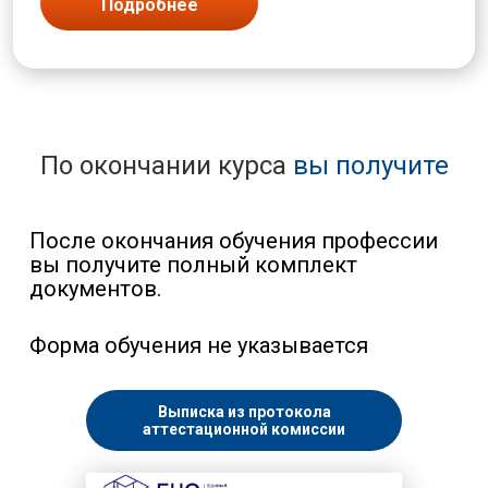
Подробнее
Сельское хозяйство и животноводство
Слесарь
Сортировщик
Составитель
Социальная работа
Станочник
По окончании курса
вы получите
Строительство
Сушильщик
Сфера услуг
Съемщик
После окончания обучения профессии
Текстильная промышленность
вы получите полный комплект
Токарь
документов.
Травильщик
Уборщик
Форма обучения не указывается
Укладчик
Упаковщик
Управление и администрирование
Выписка из протокола
Установщик
аттестационной комиссии
Формовщик
Фрезеровщик