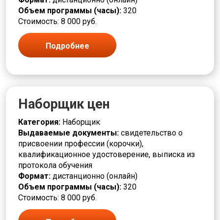
Пищевая промышленность
Объем программы (часы):
320
Плавильщик
Стоимость: 8 000 руб.
Повар
Подручный
Полировщик
Подробнее
Помощник
Прессовщик
Приготовитель
Приемщик
Программист
Наборщик цен
Продавец
Производственные процессы
Категория:
Наборщик
Производство и технологии
Выдаваемые документы:
свидетельство о
Пропитчик
присвоении профессии (корочки),
Различные профессии
квалификационное удостоверение, выписка из
Разметчик
протокола обучения
Разнорабочие
Формат:
дистанционно (онлайн)
Ремонт
Объем программы (часы):
320
Ремонтировщик
Стоимость: 8 000 руб.
РЖД
Связь и телекоммуникации