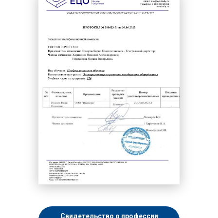
Химическая промышленность
Художественная деятельность
Чистильщик
Шлифовщик
Штамповщик
Экология и природопользование
Электромонтер
Электротехника и энергетика
Свидетельство о профессии