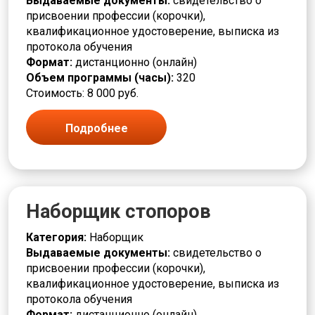
Выдаваемые документы:
свидетельство о
Монтаж
присвоении профессии (корочки),
Монтажник
квалификационное удостоверение, выписка из
Монтировщик
протокола обучения
Моторист
Формат:
дистанционно (онлайн)
Наборщик
Объем программы (часы):
320
Накатчик
Стоимость: 8 000 руб.
Наладчик
Намотчик
Подробнее
Наука и история
Обжигальщик
Облицовщик
Оборудование под напряжением
Обработчик
Наборщик стопоров
Оператор
Оптик техник
Категория:
Наборщик
Отделочник
Выдаваемые документы:
свидетельство о
Педагог
присвоении профессии (корочки),
Пекарь
квалификационное удостоверение, выписка из
Печатник
протокола обучения
Печевой
Формат:
дистанционно (онлайн)