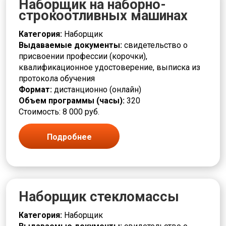
Наборщик на наборно-
Контроль качества, ревизия
строкоотливных машинах
Красильщик
Красота
Категория:
Наборщик
Кровельщик
Выдаваемые документы:
свидетельство о
Кузнец
присвоении профессии (корочки),
Культура и искусство
квалификационное удостоверение, выписка из
Лаборант
протокола обучения
Лакировщик
Формат:
дистанционно (онлайн)
Литейщик
Объем программы (часы):
320
Логистика и снабжение
Стоимость: 8 000 руб.
Маляр
Мастер
Подробнее
Машинист
Медицина и здравоохранение
Металлообработка и машиностроение
Металлургия
Механик
Наборщик стекломассы
Младший медперсонал
Модельщик
Категория:
Наборщик
Мойщик