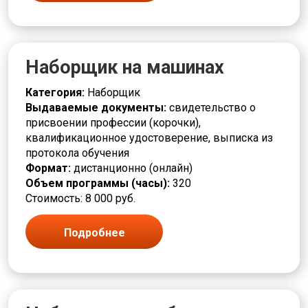
Грузчик
Дежурный
Деревообработка
Дефектоскопист
Наборщик на машинах
Дозировщик
Дренажник
Категория:
Наборщик
Дробильщик
Выдаваемые документы:
свидетельство о
ЖКХ и городское хозяйство
присвоении профессии (корочки),
Заготовщик
квалификационное удостоверение, выписка из
Заливщик
протокола обучения
Изготовитель
Формат:
дистанционно (онлайн)
Изолировщик
Объем программы (часы):
320
Инженерные системы
Стоимость: 8 000 руб.
Инструктор
Испытатель
Калибровщик
Подробнее
Кассир
Клейщик
Комплектовщик
Кондитер
Контролер