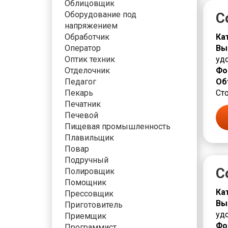
Облицовщик
Оборудование под
С
напряжением
Обработчик
Ка
Оператор
Вы
Оптик техник
уд
Отделочник
Фо
Педагог
Об
Пекарь
Сто
Печатник
Печевой
Пищевая промышленность
Плавильщик
Повар
Подручный
С
Полировщик
Помощник
Ка
Прессовщик
Вы
Приготовитель
уд
Приемщик
Фо
Программист