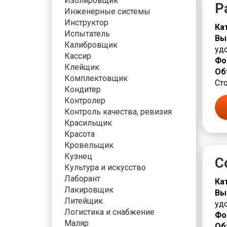
Изолировщик
Р
Инженерные системы
Инструктор
Ка
Испытатель
Вы
Калибровщик
уд
Кассир
Фо
Клейщик
Об
Комплектовщик
Сто
Кондитер
Контролер
Контроль качества, ревизия
Красильщик
Красота
Кровельщик
Кузнец
С
Культура и искусство
Лаборант
Ка
Лакировщик
Вы
Литейщик
уд
Логистика и снабжение
Фо
Маляр
Об