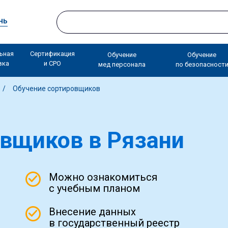
нь
ьная
Сертификация
Обучение
Обучение
вка
и СРО
мед персонала
по безопасност
Обучение сортировщиков
овщиков
в Рязани
Можно ознакомиться
с учебным планом
Внесение данных
в государственный реестр