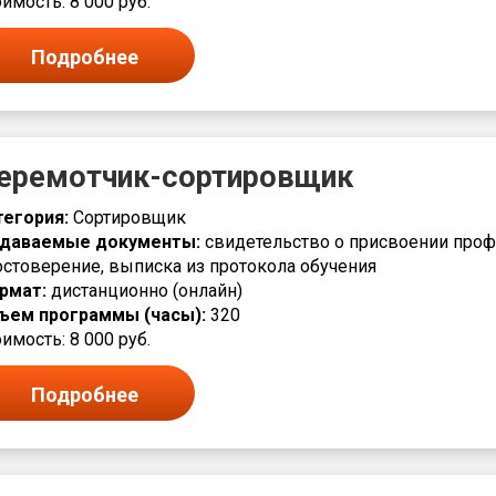
имость: 8 000 руб.
Подробнее
еремотчик-сортировщик
тегория:
Сортировщик
даваемые документы:
свидетельство о присвоении проф
остоверение, выписка из протокола обучения
рмат:
дистанционно (онлайн)
ъем программы (часы):
320
имость: 8 000 руб.
Подробнее