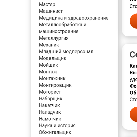
Мастер
Сто
Машинист
Медицина и здравоохранение
Металлообработка и
машиностроение
Металлургия
Механик
Младший медперсонал
С
Модельщик
Мойщик
Ка
Монтаж
Вы
Монтажник
уд
Монтировщик
Фо
Моторист
Об
Наборщик
Сто
Накатчик
Наладчик
Намотчик
Наука и история
Обжигальщик