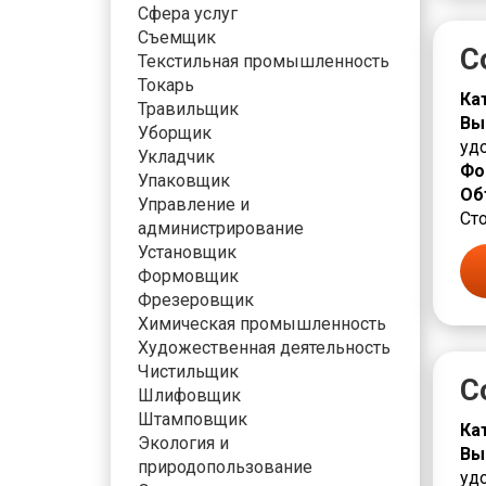
Сфера услуг
Съемщик
С
Текстильная промышленность
Токарь
Ка
Травильщик
Вы
Уборщик
уд
Укладчик
Фо
Упаковщик
Об
Управление и
Сто
администрирование
Установщик
Формовщик
Фрезеровщик
Химическая промышленность
Художественная деятельность
Чистильщик
С
Шлифовщик
Штамповщик
Ка
Экология и
Вы
природопользование
уд