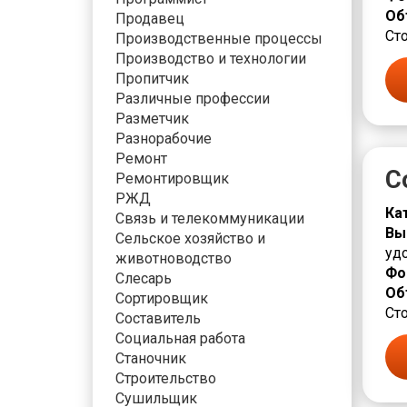
Об
Продавец
Сто
Производственные процессы
Производство и технологии
Пропитчик
Различные профессии
Разметчик
Разнорабочие
Ремонт
С
Ремонтировщик
РЖД
Ка
Связь и телекоммуникации
Вы
Сельское хозяйство и
уд
животноводство
Фо
Слесарь
Об
Сортировщик
Сто
Составитель
Социальная работа
Станочник
Строительство
Сушильщик