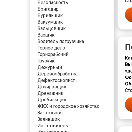
Сто
Безопасность
Бригадир
Бурильщик
Вакуумщик
Вальцовщик
Варщик
Водитель погрузчика
П
Горное дело
Горнорабочий
Ка
Грузчик
Вы
Дежурный
уд
Деревообработка
Фо
Дефектоскопист
Об
Дозировщик
Сто
Дренажник
Дробильщик
ЖКХ и городское хозяйство
Заготовщик
Заливщик
Изготовитель