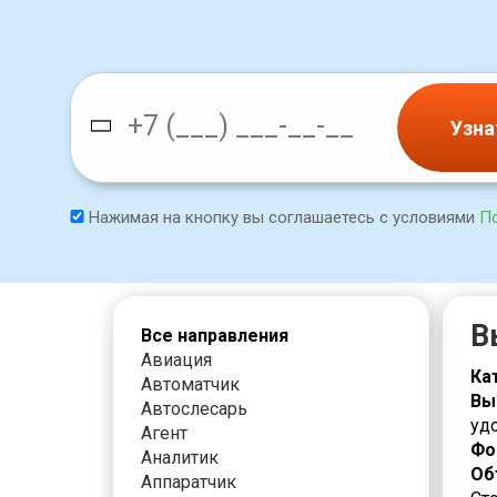
Узна
Нажимая на кнопку вы соглашаетесь с условиями
П
В
Все направления
Авиация
Ка
Автоматчик
Вы
Автослесарь
уд
Агент
Фо
Аналитик
Об
Аппаратчик