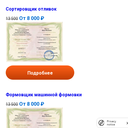
Сортировщик отливок
От
8 000 ₽
13 500
Подробнее
Формовщик машинной формовки
От
8 000 ₽
13 500
Privacy
notice