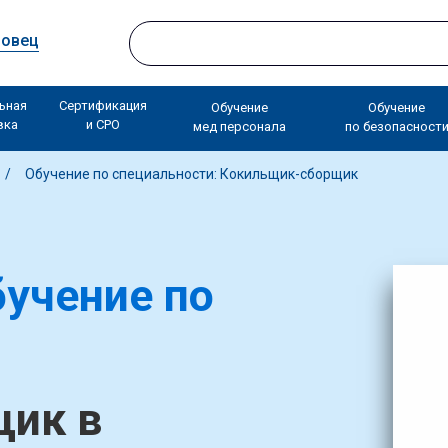
повец
ьная
Сертификация
Обучение
Обучение
вка
и СРО
мед персонала
по безопасност
Обучение по специальности: Кокильщик-сборщик
учение по
ик в