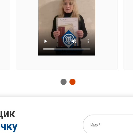
щик
очку