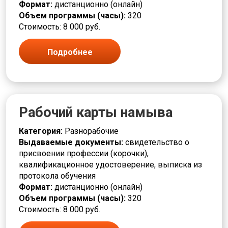
Формат:
дистанционно (онлайн)
Повар
Объем программы (часы):
320
Подручный
Стоимость: 8 000 руб.
Полировщик
Помощник
Прессовщик
Подробнее
Приготовитель
Приемщик
Программист
Продавец
Производственные процессы
Рабочий карты намыва
Производство и технологии
Пропитчик
Категория:
Разнорабочие
Различные профессии
Выдаваемые документы:
свидетельство о
Разметчик
присвоении профессии (корочки),
Разнорабочие
квалификационное удостоверение, выписка из
Ремонт
протокола обучения
Ремонтировщик
Формат:
дистанционно (онлайн)
РЖД
Объем программы (часы):
320
Связь и телекоммуникации
Стоимость: 8 000 руб.
Сельское хозяйство и животноводство