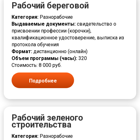
Красильщик
Рабочий береговой
Красота
Кровельщик
Категория:
Разнорабочие
Кузнец
Выдаваемые документы:
свидетельство о
Культура и искусство
присвоении профессии (корочки),
Лаборант
квалификационное удостоверение, выписка из
Лакировщик
протокола обучения
Литейщик
Формат:
дистанционно (онлайн)
Логистика и снабжение
Объем программы (часы):
320
Маляр
Стоимость: 8 000 руб.
Мастер
Машинист
Подробнее
Медицина и здравоохранение
Металлообработка и машиностроение
Металлургия
Механик
Младший медперсонал
Рабочий зеленого
Модельщик
строительства
Мойщик
Монтаж
Категория:
Разнорабочие
Монтажник