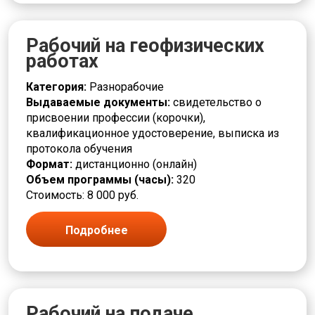
Чистильщик
Шлифовщик
Рабочий на геофизических
Штамповщик
работах
Экология и природопользование
Электромонтер
Категория:
Разнорабочие
Электротехника и энергетика
Выдаваемые документы:
свидетельство о
присвоении профессии (корочки),
квалификационное удостоверение, выписка из
протокола обучения
Формат:
дистанционно (онлайн)
Объем программы (часы):
320
Стоимость: 8 000 руб.
Подробнее
Рабочий на подаче