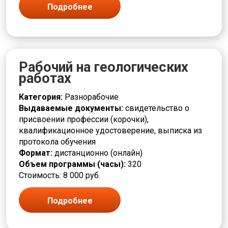
Слесарь
Подробнее
Сортировщик
Составитель
Социальная работа
Станочник
Строительство
Рабочий на геологических
Сушильщик
работах
Сфера услуг
Съемщик
Категория:
Разнорабочие
Текстильная промышленность
Выдаваемые документы:
свидетельство о
Токарь
присвоении профессии (корочки),
Травильщик
квалификационное удостоверение, выписка из
Уборщик
протокола обучения
Укладчик
Формат:
дистанционно (онлайн)
Упаковщик
Объем программы (часы):
320
Управление и администрирование
Стоимость: 8 000 руб.
Установщик
Формовщик
Подробнее
Фрезеровщик
Химическая промышленность
Художественная деятельность