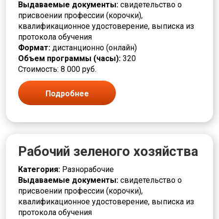
Выдаваемые документы:
свидетельство о
Монтировщик
присвоении профессии (корочки),
Моторист
квалификационное удостоверение, выписка из
Наборщик
протокола обучения
Накатчик
Формат:
дистанционно (онлайн)
Наладчик
Объем программы (часы):
320
Намотчик
Стоимость: 8 000 руб.
Наука и история
Обжигальщик
Подробнее
Облицовщик
Оборудование под напряжением
Обработчик
Оператор
Оптик техник
Рабочий зеленого хозяйства
Отделочник
Педагог
Категория:
Разнорабочие
Пекарь
Выдаваемые документы:
свидетельство о
Печатник
присвоении профессии (корочки),
Печевой
квалификационное удостоверение, выписка из
Пищевая промышленность
протокола обучения
Плавильщик