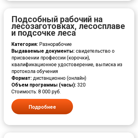
Деревообработка
Дефектоскопист
Подсобный рабочий на
Дозировщик
лесозаготовках, лесосплаве
Дренажник
и подсочке леса
Дробильщик
ЖКХ и городское хозяйство
Категория:
Разнорабочие
Заготовщик
Выдаваемые документы:
свидетельство о
Заливщик
присвоении профессии (корочки),
Изготовитель
квалификационное удостоверение, выписка из
Изолировщик
протокола обучения
Инженерные системы
Формат:
дистанционно (онлайн)
Инструктор
Объем программы (часы):
320
Испытатель
Стоимость: 8 000 руб.
Калибровщик
Кассир
Клейщик
Подробнее
Комплектовщик
Кондитер
Контролер
Контроль качества, ревизия