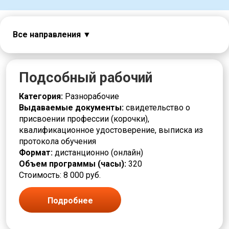
Все направления
Авиация
Автоматчик
Автослесарь
Подсобный рабочий
Агент
Аналитик
Категория:
Разнорабочие
Аппаратчик
Выдаваемые документы:
свидетельство о
Безопасность
присвоении профессии (корочки),
Бригадир
квалификационное удостоверение, выписка из
Бурильщик
протокола обучения
Вакуумщик
Формат:
дистанционно (онлайн)
Вальцовщик
Объем программы (часы):
320
Варщик
Стоимость: 8 000 руб.
Водитель погрузчика
Горное дело
Подробнее
Горнорабочий
Грузчик
Дежурный