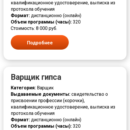
квалификационное удостоверение, выписка из
Монтировщик
протокола обучения
Моторист
Формат:
дистанционно (онлайн)
Наборщик
Объем программы (часы):
320
Накатчик
Стоимость: 8 000 руб.
Наладчик
Намотчик
Подробнее
Наука и история
Обжигальщик
Облицовщик
Оборудование под напряжением
Обработчик
Варщик гипса
Оператор
Оптик техник
Категория:
Варщик
Отделочник
Выдаваемые документы:
свидетельство о
Педагог
присвоении профессии (корочки),
Пекарь
квалификационное удостоверение, выписка из
Печатник
протокола обучения
Печевой
Формат:
дистанционно (онлайн)
Пищевая промышленность
Объем программы (часы):
320
Плавильщик