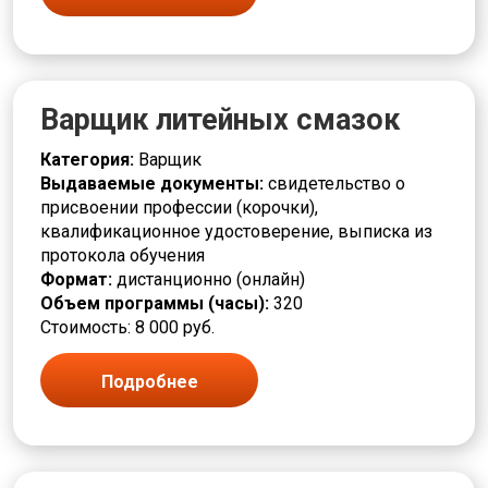
Слесарь
Сортировщик
Составитель
Социальная работа
Станочник
Варщик литейных смазок
Строительство
Сушильщик
Категория:
Варщик
Сфера услуг
Выдаваемые документы:
свидетельство о
Съемщик
присвоении профессии (корочки),
Текстильная промышленность
квалификационное удостоверение, выписка из
Токарь
протокола обучения
Травильщик
Формат:
дистанционно (онлайн)
Уборщик
Объем программы (часы):
320
Укладчик
Стоимость: 8 000 руб.
Упаковщик
Управление и администрирование
Подробнее
Установщик
Формовщик
Фрезеровщик
Химическая промышленность
Художественная деятельность