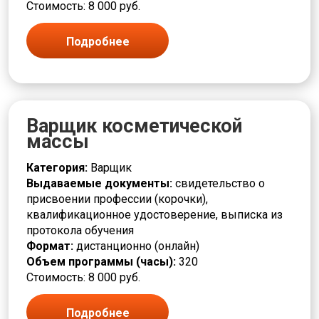
Стоимость: 8 000 руб.
Повар
Подручный
Полировщик
Подробнее
Помощник
Прессовщик
Приготовитель
Приемщик
Программист
Варщик косметической
Продавец
массы
Производственные процессы
Производство и технологии
Категория:
Варщик
Пропитчик
Выдаваемые документы:
свидетельство о
Различные профессии
присвоении профессии (корочки),
Разметчик
квалификационное удостоверение, выписка из
Разнорабочие
протокола обучения
Ремонт
Формат:
дистанционно (онлайн)
Ремонтировщик
Объем программы (часы):
320
РЖД
Стоимость: 8 000 руб.
Связь и телекоммуникации
Сельское хозяйство и животноводство
Подробнее