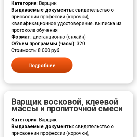
Красильщик
Категория:
Варщик
Красота
Выдаваемые документы:
свидетельство о
Кровельщик
присвоении профессии (корочки),
Кузнец
квалификационное удостоверение, выписка из
Культура и искусство
протокола обучения
Лаборант
Формат:
дистанционно (онлайн)
Лакировщик
Объем программы (часы):
320
Литейщик
Стоимость: 8 000 руб.
Логистика и снабжение
Маляр
Подробнее
Мастер
Машинист
Медицина и здравоохранение
Металлообработка и машиностроение
Металлургия
Варщик восковой, клеевой
Механик
массы и пропиточной смеси
Младший медперсонал
Модельщик
Категория:
Варщик
Мойщик
Выдаваемые документы:
свидетельство о
Монтаж
присвоении профессии (корочки),
Монтажник