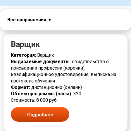
Все направления
Авиация
Автоматчик
Автослесарь
Варщик
Агент
Аналитик
Категория:
Варщик
Аппаратчик
Выдаваемые документы:
свидетельство о
Безопасность
присвоении профессии (корочки),
Бригадир
квалификационное удостоверение, выписка из
Бурильщик
протокола обучения
Вакуумщик
Формат:
дистанционно (онлайн)
Вальцовщик
Объем программы (часы):
320
Варщик
Стоимость: 8 000 руб.
Водитель погрузчика
Горное дело
Подробнее
Горнорабочий
Грузчик
Дежурный