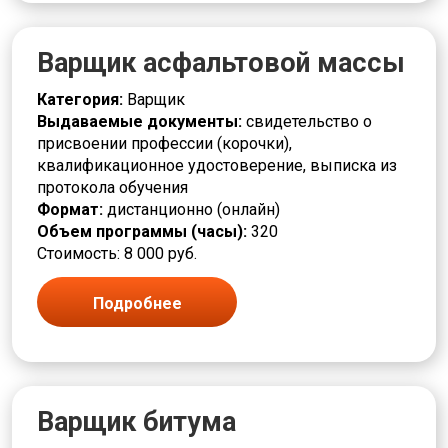
Деревообработка
Дефектоскопист
Варщик асфальтовой массы
Дозировщик
Дренажник
Категория:
Варщик
Дробильщик
Выдаваемые документы:
свидетельство о
ЖКХ и городское хозяйство
присвоении профессии (корочки),
Заготовщик
квалификационное удостоверение, выписка из
Заливщик
протокола обучения
Изготовитель
Формат:
дистанционно (онлайн)
Изолировщик
Объем программы (часы):
320
Инженерные системы
Стоимость: 8 000 руб.
Инструктор
Испытатель
Калибровщик
Подробнее
Кассир
Клейщик
Комплектовщик
Кондитер
Контролер
Варщик битума
Контроль качества, ревизия