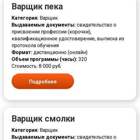
Варщик пека
Чистильщик
Шлифовщик
Категория:
Варщик
Штамповщик
Выдаваемые документы:
свидетельство о
Экология и природопользование
присвоении профессии (корочки),
Электромонтер
квалификационное удостоверение, выписка из
Электротехника и энергетика
протокола обучения
Формат:
дистанционно (онлайн)
Объем программы (часы):
320
Стоимость: 8 000 руб.
Подробнее
Варщик смолки
Категория:
Варщик
Выдаваемые документы:
свидетельство о