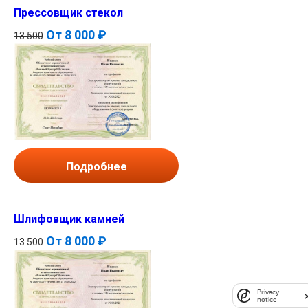
Прессовщик стекол
От
8 000 ₽
13 500
Подробнее
Шлифовщик камней
От
8 000 ₽
13 500
Privacy
notice