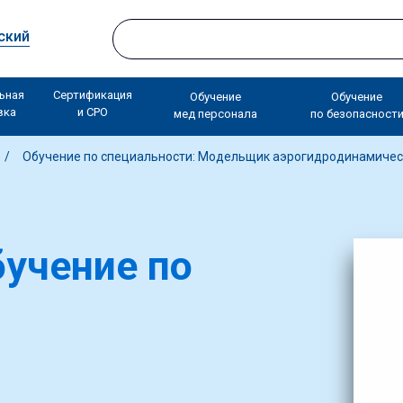
ский
ьная
Сертификация
Обучение
Обучение
вка
и СРО
мед персонала
по безопасност
Обучение по специальности: Модельщик аэрогидродинамичес
учение по