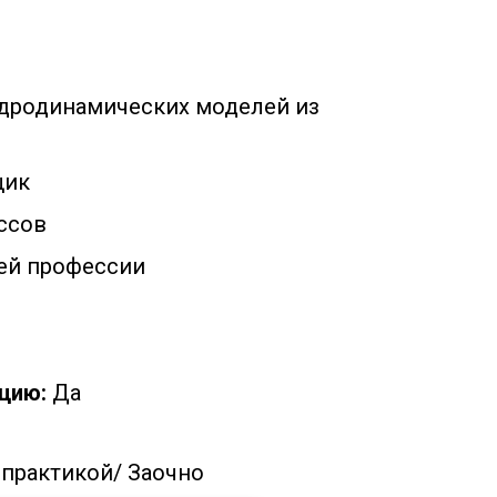
дродинамических моделей из
щик
ссов
ей профессии
цию:
Да
 практикой/
Заочно