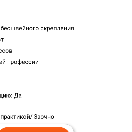
 бесшвейного скрепления
т
ссов
ей профессии
цию:
Да
 практикой/
Заочно