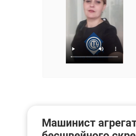
Машинист агрега
бесшвейного скр