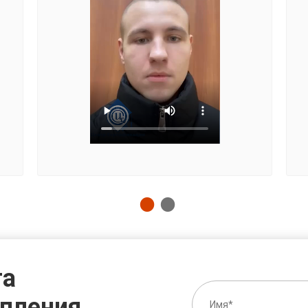
та
епления