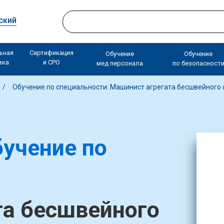
ский
ьная
Сертификация
Обучение
Обучение
вка
и СРО
мед персонала
по безопасност
Обучение по специальности: Машинист агрегата бесшвейного
учение по
та бесшвейного