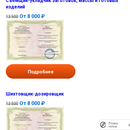
Съемщик-укладчик заготовок, массы и готовых
изделий
От
8 000 ₽
13 500
Подробнее
Шихтовщик-дозировщик
От
8 000 ₽
13 500
Privacy
notice