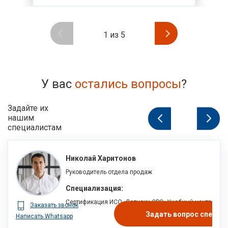
1
из
5
У вас
остались вопросы
?
Задайте их
нашим
1
из
специалистам
Николай Харитонов
Руководитель отдела продаж
Специализация:
Сертификация ИСО, Допуски СРО, Учебный центр
Заказать звонок
Задать вопрос специа
Написать Whatsapp