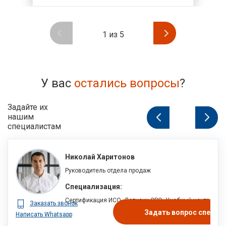
1
из
5
У вас
остались вопросы
?
Задайте их
нашим
1
из
специалистам
Николай Харитонов
Руководитель отдела продаж
Специализация:
Сертификация ИСО, Допуски СРО, Учебный центр
Заказать звонок
Задать вопрос специа
Написать Whatsapp