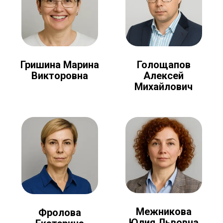
Голощапов
Гришина Марина
Алексей
Викторовна
Михайлович
Межникова
Фролова
Юлия Львовна