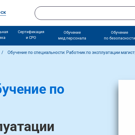
рск
ьная
Сертификация
Обучение
Обучение
вка
и СРО
мед персонала
по безопасност
Обучение по специальности: Работник по эксплуатации магис
учение по
луатации