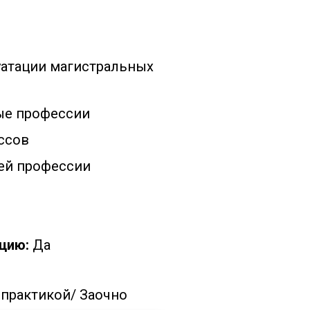
уатации магистральных
ые профессии
ссов
ей профессии
цию:
Да
 практикой/
Заочно