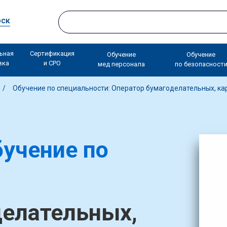
рск
ьная
Сертификация
Обучение
Обучение
вка
и СРО
мед персонала
по безопасност
Обучение по специальности: Оператор бумагоделательных, к
учение по
делательных,