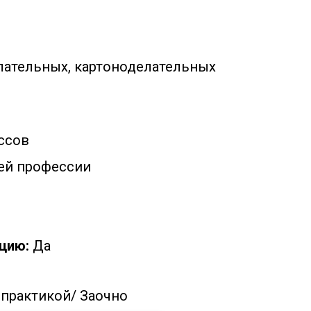
лательных, картоноделательных
р
ссов
ей профессии
цию:
Да
 практикой/
Заочно