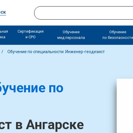
рск
ьная
Сертификация
Обучение
Обучение
вка
и СРО
мед персонала
по безопасност
Обучение по специальности: Инженер-геодезист
учение по
т в Ангарске