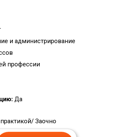
т
ие и администрирование
ссов
ей профессии
цию:
Да
 практикой/
Заочно