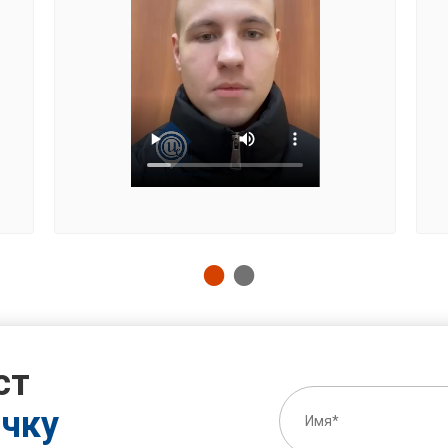
ст
очку