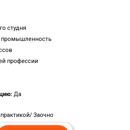
го студня
 промышленность
ссов
ей профессии
цию:
Да
 практикой/
Заочно