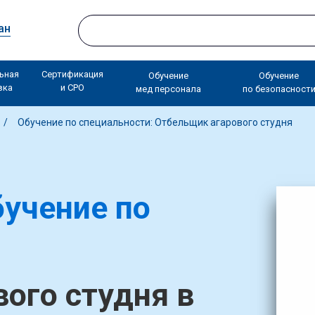
ан
ьная
Сертификация
Обучение
Обучение
вка
и СРО
мед персонала
по безопасност
Обучение по специальности: Отбельщик агарового студня
учение по
ого студня в