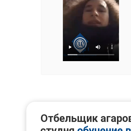
Отбельщик агаро
студня
обучение 