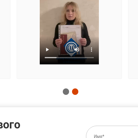
вого
в