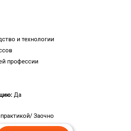
ство и технологии
ссов
ей профессии
цию:
Да
 практикой/
Заочно