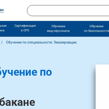
ан
ьная
Сертификация
Обучение
Обучение
вка
и СРО
мед персонала
по безопасност
Обучение по специальности: Эмалировщик
учение по
бакане