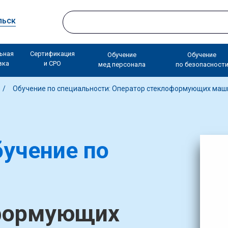
льск
ьная
Сертификация
Обучение
Обучение
вка
и СРО
мед персонала
по безопасност
Обучение по специальности: Оператор стеклоформующих маш
учение по
оформующих