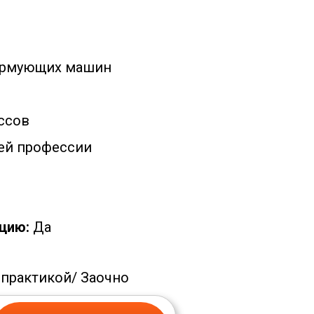
ормующих машин
р
ссов
ей профессии
цию:
Да
 практикой/
Заочно