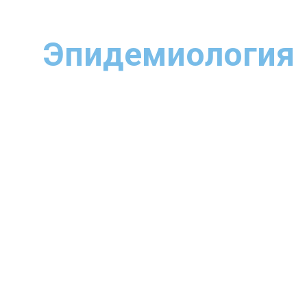
для врачей
Эпидемиология
в Белгороде