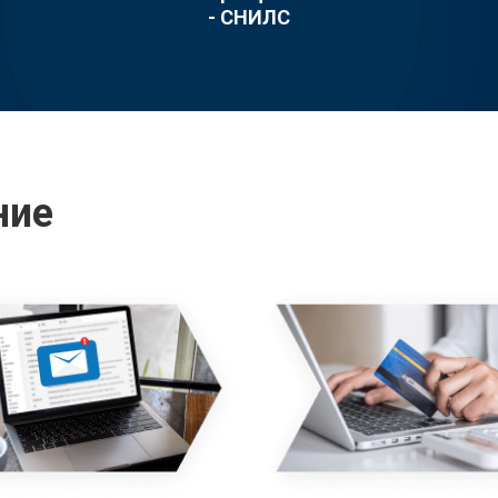
- СНИЛС
ние