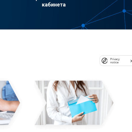
кабинета
Privacy
notice