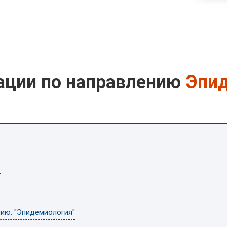
ации по направлению
Эпи
"
нию: "Эпидемиология"