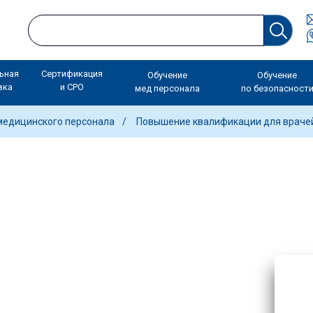
ьная
Сертификация
Обучение
Обучение
вка
и СРО
мед персонала
по безопасност
медицинского персонала
Повышение квалификации для враче
лификации