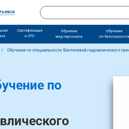
тьевск
ьная
Сертификация
Обучение
Обучение
вка
и СРО
мед персонала
по безопасност
Обучение по специальности: Вентилевой гидравлического пре
учение по
влического