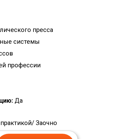
лического пресса
ные системы
ссов
ей профессии
цию:
Да
 практикой/
Заочно