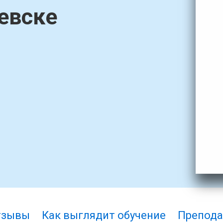
евске
тзывы
Как выглядит обучение
Препода