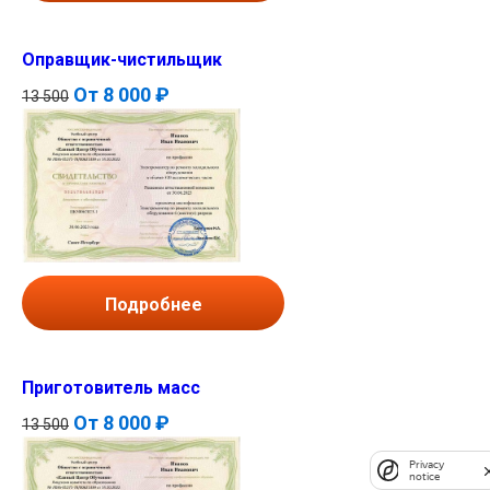
Оправщик-чистильщик
От
8 000 ₽
13 500
Подробнее
Приготовитель масс
От
8 000 ₽
13 500
Privacy
notice