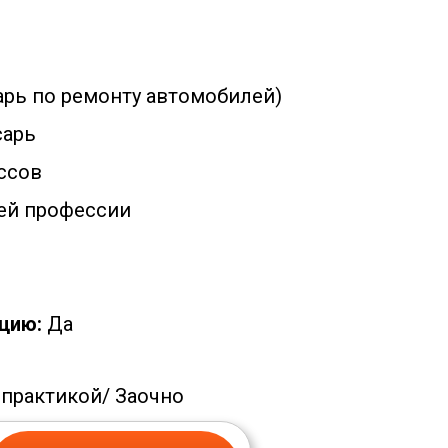
арь по ремонту автомобилей)
сарь
ссов
ей профессии
цию:
Да
 практикой/
Заочно