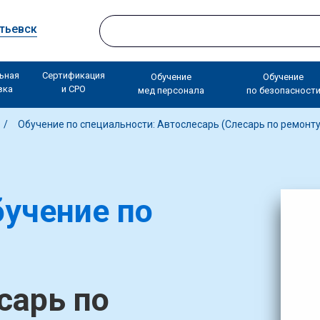
тьевск
ьная
Сертификация
Обучение
Обучение
вка
и СРО
мед персонала
по безопасност
Обучение по специальности: Автослесарь (Слесарь по ремонт
учение по
сарь по