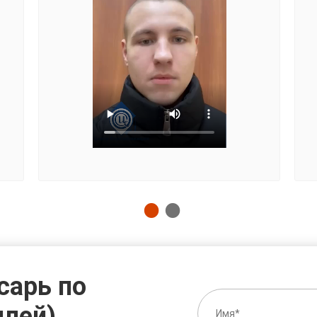
сарь по
илей)