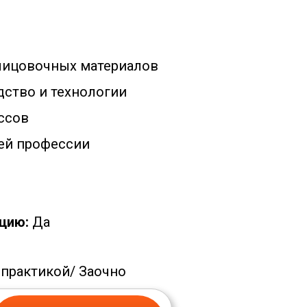
лицовочных материалов
ство и технологии
ссов
ей профессии
цию:
Да
 практикой/
Заочно