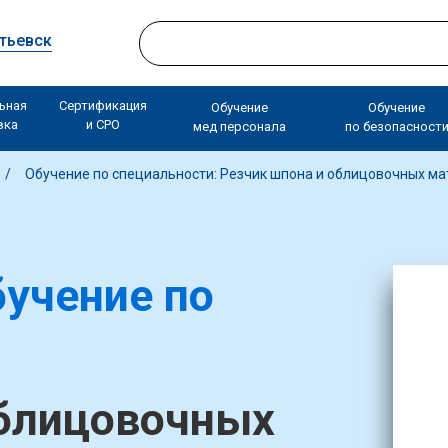
тьевск
ьная
Сертификация
Обучение
Обучение
вка
и СРО
мед персонала
по безопасност
Обучение по специальности: Резчик шпона и облицовочных м
учение по
облицовочных