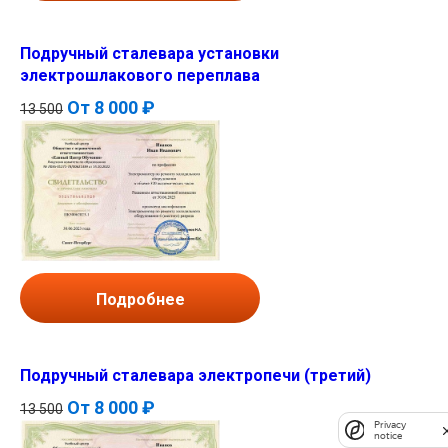
Подручный сталевара установки
электрошлакового переплава
От
8 000 ₽
13 500
Подробнее
Подручный сталевара электропечи (третий)
От
8 000 ₽
13 500
Privacy
notice