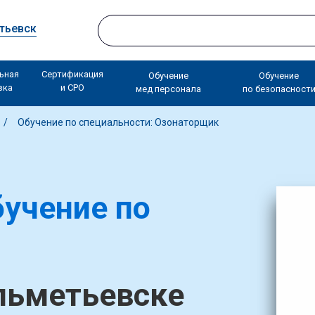
тьевск
ьная
Сертификация
Обучение
Обучение
вка
и СРО
мед персонала
по безопасност
Обучение по специальности: Озонаторщик
учение по
льметьевске