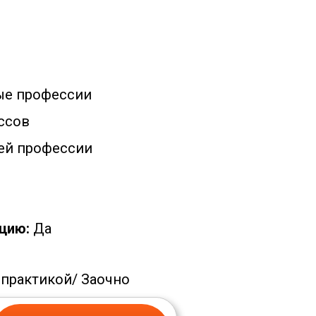
ые профессии
ссов
ей профессии
цию:
Да
 практикой/
Заочно