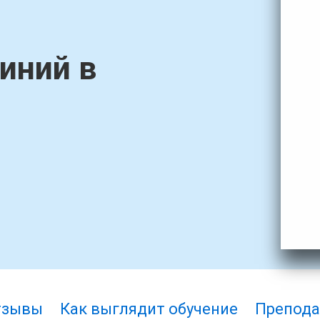
иний в
тзывы
Как выглядит обучение
Препода