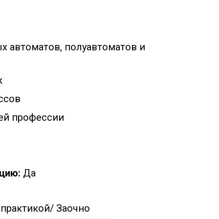
х автоматов, полуавтоматов и
к
ссов
ей профессии
цию:
Да
 практикой/
Заочно