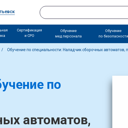
тьевск
ьная
Сертификация
Обучение
Обучение
вка
и СРО
мед персонала
по безопасност
Обучение по специальности: Наладчик сборочных автоматов, 
учение по
ных автоматов,