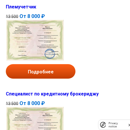
Племучетчик
От
8 000 ₽
13 500
Подробнее
Специалист по кредитному брокериджу
От
8 000 ₽
13 500
Privacy
notice