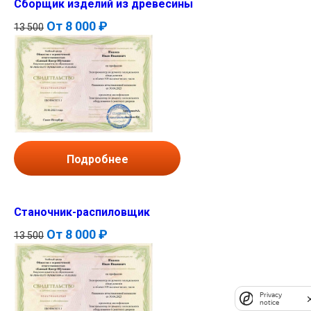
Сборщик изделий из древесины
От
8 000 ₽
13 500
Подробнее
Станочник-распиловщик
От
8 000 ₽
13 500
Privacy
notice