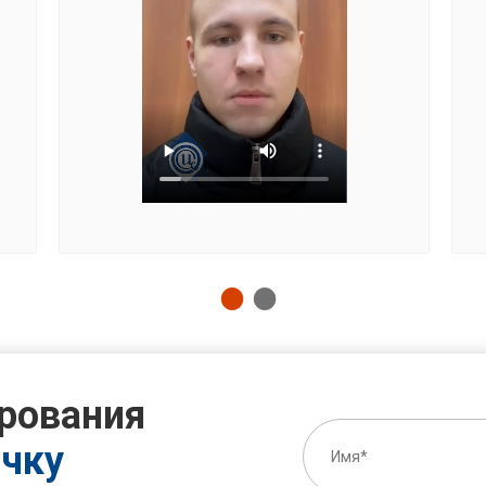
рования
очку