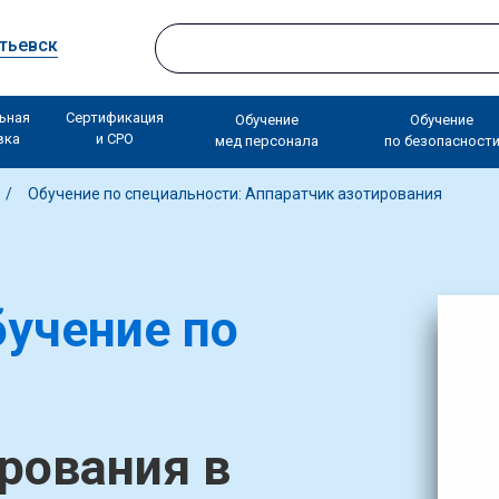
тьевск
ьная
Сертификация
Обучение
Обучение
вка
и СРО
мед персонала
по безопасност
Обучение по специальности: Аппаратчик азотирования
учение по
рования в