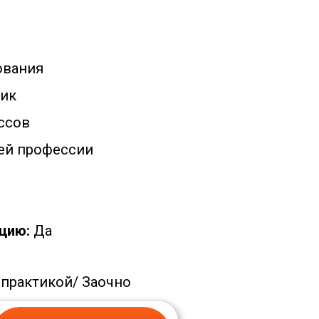
ования
ик
ссов
ей профессии
цию:
Да
 практикой/
Заочно