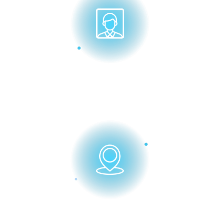
Фотография 3х4 (без
головного убора)
Адрес для получения