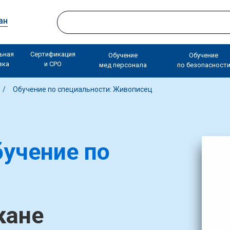
ан
ьная
Сертификация
Обучение
Обучение
вка
и СРО
мед персонала
по безопасност
Обучение по специальности: Живописец
учение по
кане