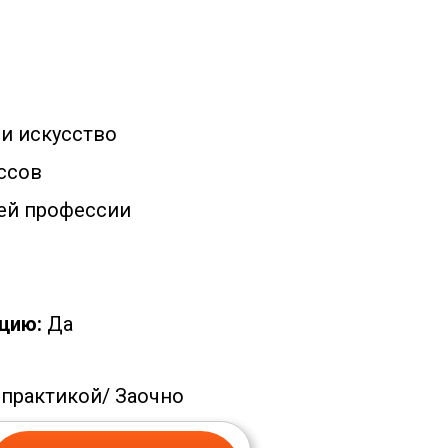
 и искусство
ссов
ей профессии
цию:
Да
 практикой/
Заочно