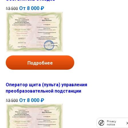
От
8 000 ₽
13 500
Подробнее
Оператор щита (пульта) управления
преобразовательной подстанции
От
8 000 ₽
13 500
Privacy
notice