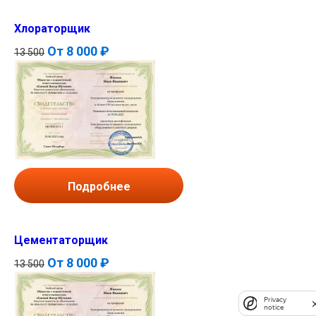
Хлораторщик
От
8 000 ₽
13 500
Подробнее
Цементаторщик
От
8 000 ₽
13 500
Privacy
notice