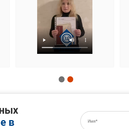
тных
е в