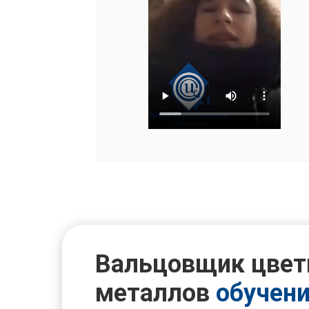
Вальцовщик цве
металлов
обучени