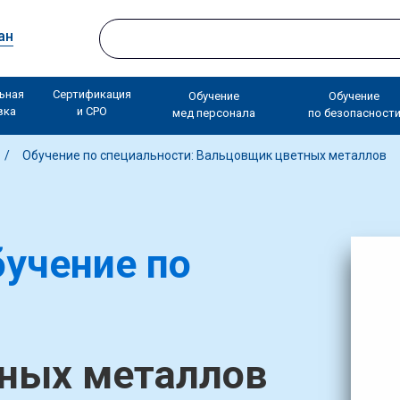
ан
ьная
Сертификация
Обучение
Обучение
вка
и СРО
мед персонала
по безопасност
Обучение по специальности: Вальцовщик цветных металлов
учение по
ных металлов