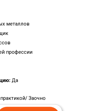
ых металлов
щик
ссов
ей профессии
цию:
Да
 практикой/
Заочно