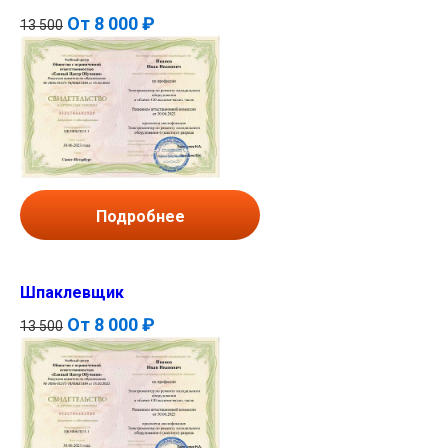
От
8 000 ₽
13 500
Подробнее
Шпаклевщик
От
8 000 ₽
13 500