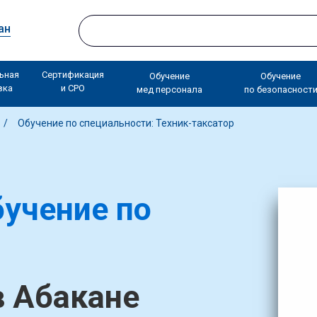
ан
ьная
Сертификация
Обучение
Обучение
вка
и СРО
мед персонала
по безопасност
Обучение по специальности: Техник-таксатор
учение по
в Абакане