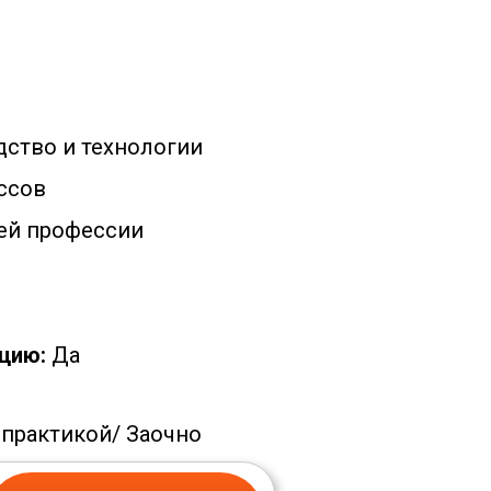
ство и технологии
ссов
ей профессии
цию:
Да
 практикой/
Заочно