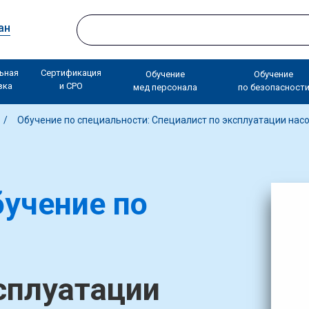
ан
ьная
Сертификация
Обучение
Обучение
вка
и СРО
мед персонала
по безопасност
Обучение по специальности: Специалист по эксплуатации нас
учение по
сплуатации