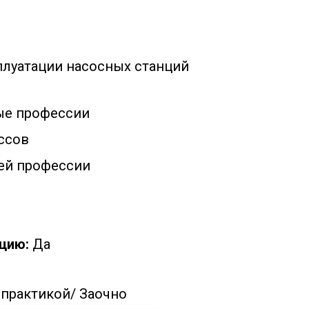
плуатации насосных станций
ые профессии
ссов
ей профессии
цию:
Да
 практикой/
Заочно