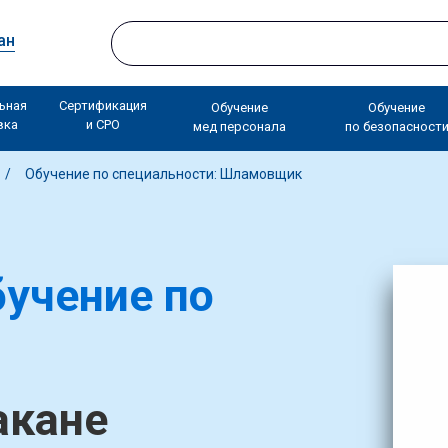
ан
ьная
Сертификация
Обучение
Обучение
вка
и СРО
мед персонала
по безопасност
Обучение по специальности: Шламовщик
учение по
акане