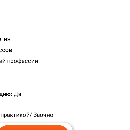
ргия
ссов
ей профессии
цию:
Да
 практикой/
Заочно