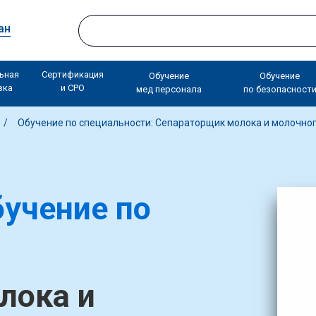
ан
ьная
Сертификация
Обучение
Обучение
вка
и СРО
мед персонала
по безопасност
Обучение по специальности: Сепараторщик молока и молочно
учение по
лока и