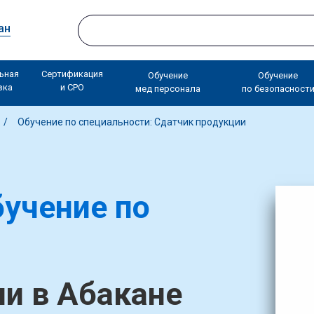
ан
ьная
Сертификация
Обучение
Обучение
вка
и СРО
мед персонала
по безопасност
Обучение по специальности: Сдатчик продукции
учение по
и в Абакане