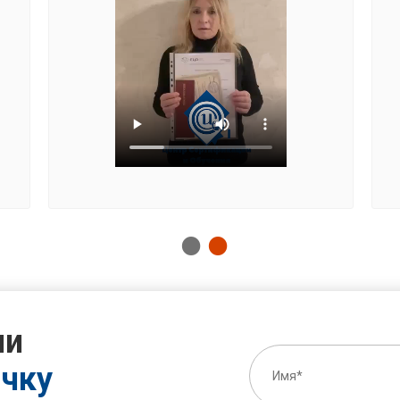
ии
очку