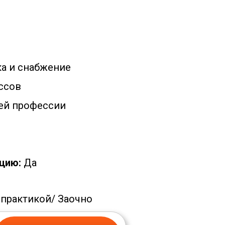
а и снабжение
ссов
ей профессии
цию:
Да
 практикой/
Заочно