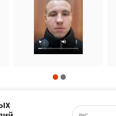
ых
лий