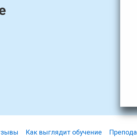
е
тзывы
Как выглядит обучение
Препода