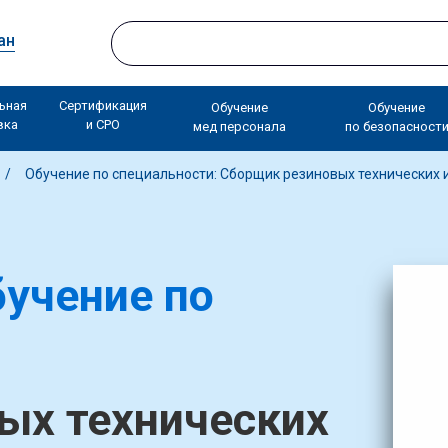
ан
ьная
Сертификация
Обучение
Обучение
вка
и СРО
мед персонала
по безопасност
Обучение по специальности: Сборщик резиновых технических 
учение по
ых технических