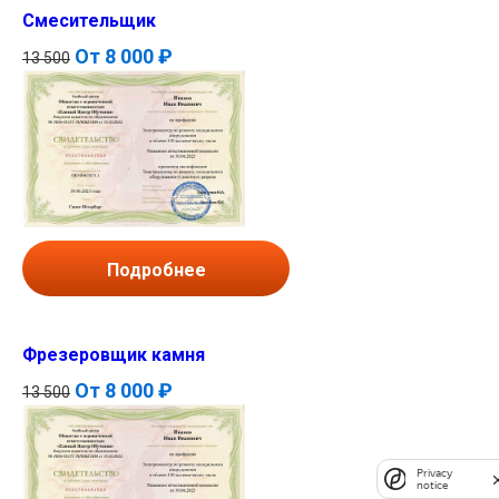
Смесительщик
От
8 000 ₽
13 500
Подробнее
Фрезеровщик камня
От
8 000 ₽
13 500
Privacy
notice