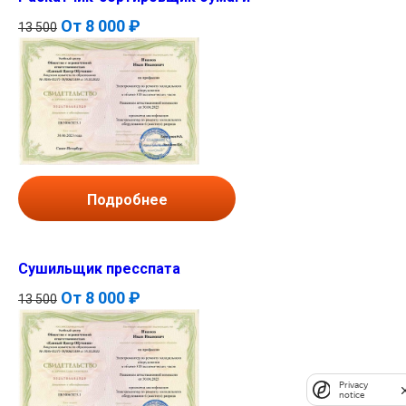
От
8 000 ₽
13 500
Подробнее
Сушильщик пресспата
От
8 000 ₽
13 500
Privacy
notice