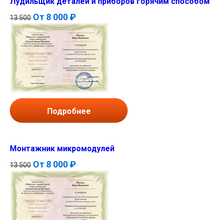
Лудильщик деталей и приборов горячим способом
От
8 000 ₽
13 500
Подробнее
Монтажник микромодулей
От
8 000 ₽
13 500