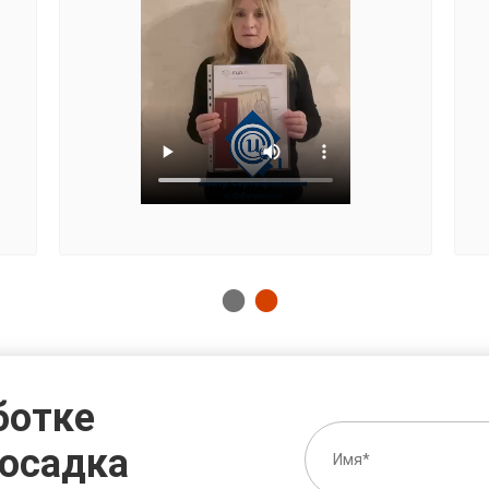
ботке
 осадка