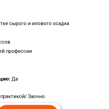
тке сырого и илового осадка
р
ссов
ей профессии
цию:
Да
 практикой/
Заочно