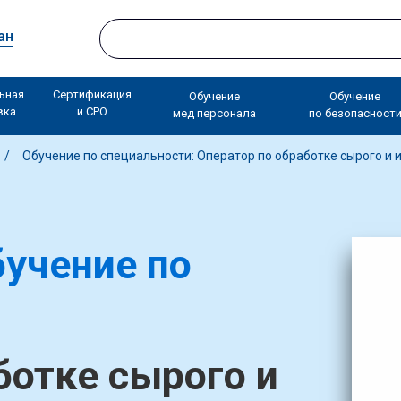
ан
ьная
Сертификация
Обучение
Обучение
вка
и СРО
мед персонала
по безопасност
Обучение по специальности: Оператор по обработке сырого и 
учение по
ботке сырого и