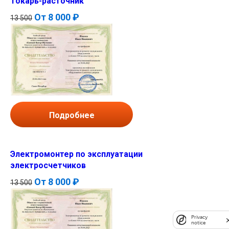
Токарь-расточник
От
8 000 ₽
13 500
Подробнее
Электромонтер по эксплуатации
электросчетчиков
От
8 000 ₽
13 500
Privacy
notice